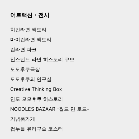
어트랙션・전시
치킨라면 팩토리
마이컵라면 팩토리
컵라면 파크
인스턴트 라면 히스토리 큐브
모모후쿠극장
모모후쿠의 연구실
Creative Thinking Box
안도 모모후쿠 히스토리
NOODLES BAZAAR -월드 면 로드-
기념품가게
컵누들 유리구슬 코스터