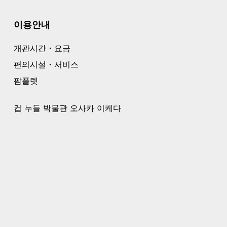
이용안내
개관시간・요금
편의시설・서비스
팜플렛
컵 누들 박물관 오사카 이케다