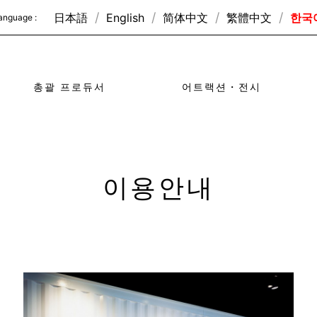
日本語
English
简体中文
繁體中文
한국
anguage :
총괄 프로듀서
어트랙션・전시
이용안내