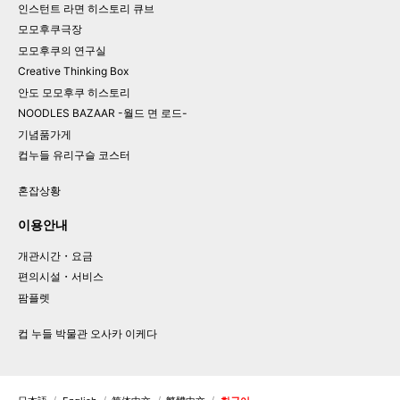
인스턴트 라면 히스토리 큐브
모모후쿠극장
모모후쿠의 연구실
Creative Thinking Box
안도 모모후쿠 히스토리
NOODLES BAZAAR -월드 면 로드-
기념품가게
컵누들 유리구슬 코스터
혼잡상황
이용안내
개관시간・요금
편의시설・서비스
팜플렛
컵 누들 박물관 오사카 이케다