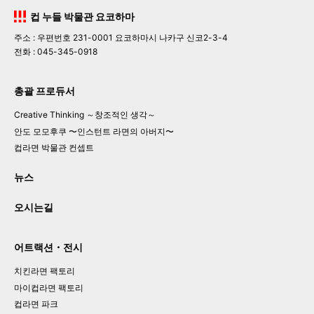
컵 누들 박물관 요코하마
주소 : 우편번호 231-0001 요코하마시 나카구 신코2-3-4
전화 : 045-345-0918
총괄 프로듀서
Creative Thinking
～창조적인 생각～
안도 모모후쿠

〜인스턴트 라면의 아버지〜
컵라면 박물관 컨셉트
뉴스
오시는길
어트랙션・전시
치킨라면 팩토리
마이컵라면 팩토리
컵라면 파크