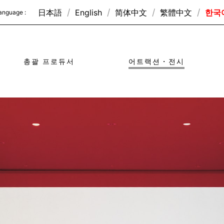
日本語
English
简体中文
繁體中文
한국
anguage :
총괄 프로듀서
어트랙션・전시