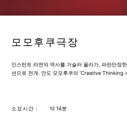
모모후쿠극장
인스턴트 라면의 역사를 거슬러 올라가, 파란만장한 
션으로 전개. 안도 모모후쿠의 ‘Creative Think
소요시간 :
약 14분