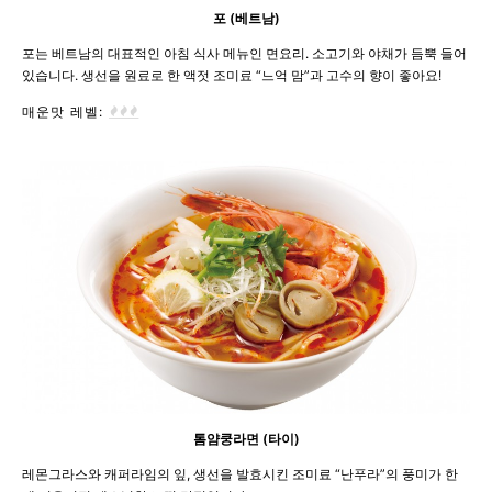
포 (베트남)
포는 베트남의 대표적인 아침 식사 메뉴인 면요리. 소고기와 야채가 듬뿍 들어
있습니다. 생선을 원료로 한 액젓 조미료 “느억 맘”과 고수의 향이 좋아요!
매운맛 레벨:
톰얌쿵라면 (타이)
레몬그라스와 캐퍼라임의 잎, 생선을 발효시킨 조미료 “난푸라”의 풍미가 한