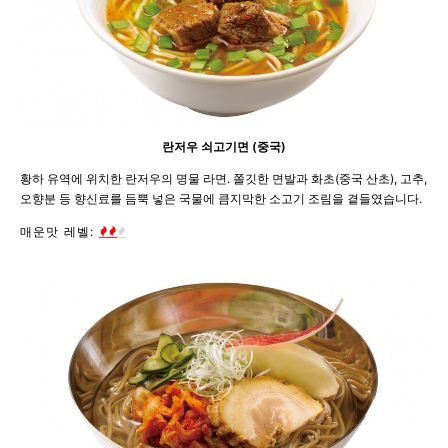
란저우 쇠고기면 (중국)
황하 유역에 위치한 란저우의 명물 라면. 쫄깃한 면발과 화초(중국 산초), 고추,
오향분 등 향신료를 듬뿍 넣은 국물에 큼지막한 소고기 조림을 곁들였습니다.
매운맛 레벨: