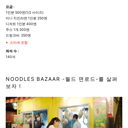
요금 :
1인분 500엔(1/2 사이즈)
미니 치킨라면 1인분 250엔
디저트 1인분 400엔
주스 1개 200엔
드링크바 250엔
소비세 포함
좌석 수 :
140석
NOODLES BAZAAR -월드 면로드-를 살펴
보자 !