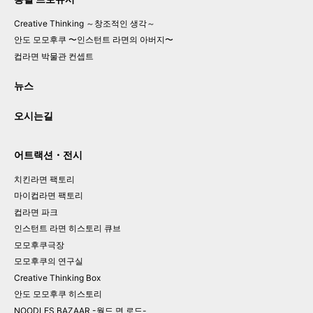
Creative Thinking
～창조적인 생각～
안도 모모후쿠

〜인스턴트 라면의 아버지〜
컵라면 박물관 컨셉트
뉴스
오시는길
어트랙션・전시
치킨라면 팩토리
마이컵라면 팩토리
컵라면 파크
인스턴트 라면 히스토리 큐브
모모후쿠극장
모모후쿠의 연구실
Creative Thinking Box
안도 모모후쿠 히스토리
NOODLES BAZAAR -월드 면 로드-