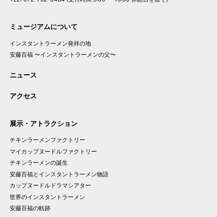
ミュージアムについて
インスタントラーメン発祥の地
安藤百福
〜インスタントラーメンの父〜
ニュース
アクセス
展示・アトラクション
チキンラーメン
ファクトリー
マイ
カップヌードル
ファクトリー
チキンラーメンの
誕生
安藤百福と
インスタント
ラーメン
物語
カップヌードル
ドラマシアター
世界の
インスタント
ラーメン
安藤百福の
軌跡