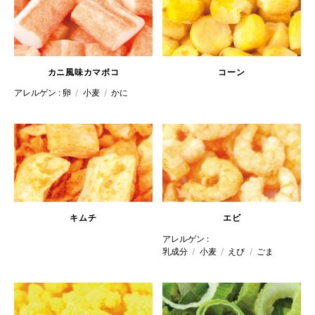
コーン
カニ
風味
カマボコ
アレルゲン :
卵
小麦
かに
キムチ
エビ
アレルゲン :
乳成分
小麦
えび
ごま