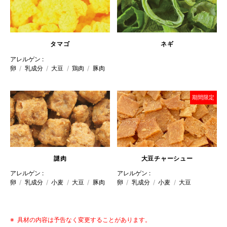
ネギ
タマゴ
アレルゲン :
卵
乳成分
大豆
鶏肉
豚肉
期間限定
謎肉
大豆
チャーシュー
アレルゲン :
アレルゲン :
卵
乳成分
小麦
大豆
豚肉
卵
乳成分
小麦
大豆
具材の内容は予告なく変更することがあります。