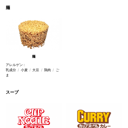
麺
麺
アレルゲン :
乳成分
小麦
大豆
鶏肉
ご
ま
スープ