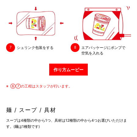
7
8
シュリンク
包装をする
エアパッケージに
ポンプで
空気を
入れる
作り方ムービー
⑥⑦の工程はスタッフが行います。
麺 / スープ / 具材
スープは4種類の中から1つ、具材は12種類の中から4つお選びいただけま
す。(麺は1種類です)