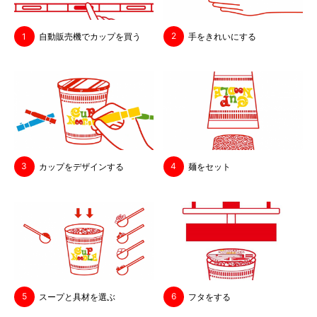
2
1
手をきれいにする
自動販売機で
カップを
買う
3
4
カップを
デザインする
麺を
セット
5
6
スープと
具材を
選ぶ
フタをする