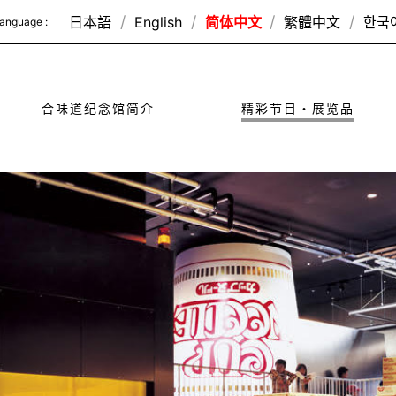
日本語
English
简体中文
繁體中文
한국
anguage :
合味道纪念馆简介
精彩节目・展览品