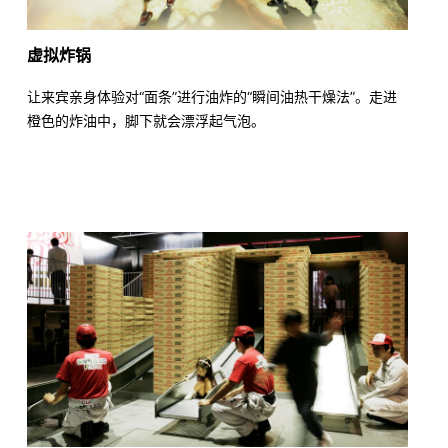
虚拟炸锅
让来宾亲身体验对“面条”进行油炸的“瞬间油热干燥法”。走进
橙色的炸油中，脚下就会漂浮起气泡。