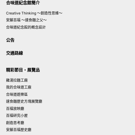
合味道紀念館簡介
Creative Thinking
〜創造性思維〜
安藤百福
〜速食麵之父〜
合味道紀念館的概念設計
公告
交通路線
精彩節目・展覽品
雞湯拉麵工廠
我的合味道工廠
合味道遊樂區
速食麵歷史方塊展覽廳
百福放映廳
百福研究小屋
創造思考廳
安藤百福歷史廳